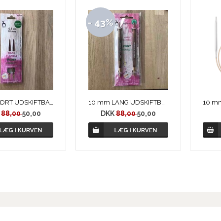
- 43%
10 mm KORT UDSKIFTBARE RUNDPIND, PERFECT fra PONY
10 mm LANG UDSKIFTBARE RUNDPIND, PERFECT fra PONY
K
88,00
50,00
DKK
88,00
50,00