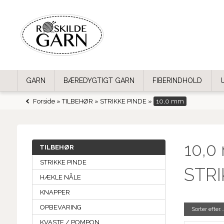
GARN
BÆREDYGTIGT GARN
FIBERINDHOLD
Forside
»
TILBEHØR
»
STRIKKE PINDE
»
10,0 mm
10,0
TILBEHØR
STRIKKE PINDE
STR
HÆKLE NÅLE
KNAPPER
OPBEVARING
Sorter efter..
KVASTE / POMPON