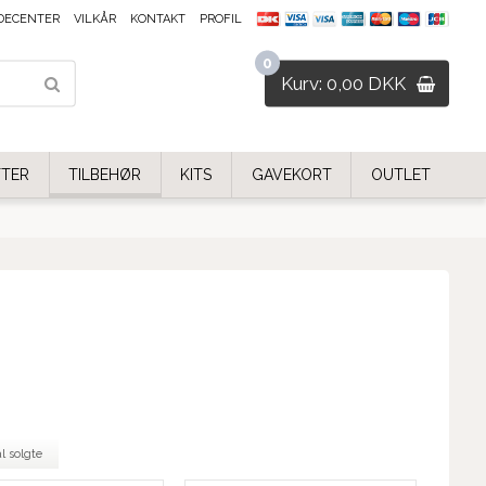
DECENTER
VILKÅR
KONTAKT
PROFIL
0
Kurv: 0,00 DKK
FTER
TILBEHØR
KITS
GAVEKORT
OUTLET
l solgte