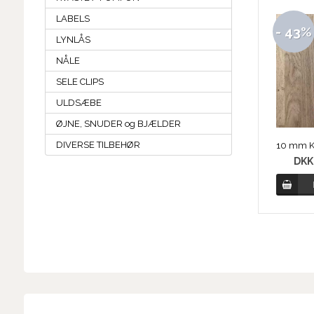
LABELS
- 43%
LYNLÅS
NÅLE
SELE CLIPS
ULDSÆBE
ØJNE, SNUDER og BJÆLDER
DIVERSE TILBEHØR
DK