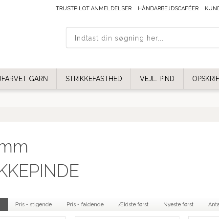
TRUSTPILOT ANMELDELSER
HÅNDARBEJDSCAFÉER
KUN
UFARVET GARN
STRIKKEFASTHED
VEJL. PIND
OPSKRI
 mm
IKKEPINDE
.
Pris - stigende
Pris - faldende
Ældste først
Nyeste først
Anta