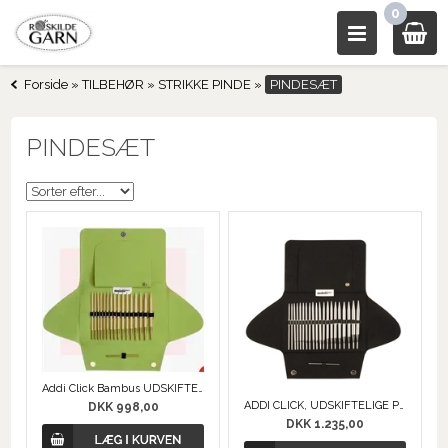
0
Forside
»
TILBEHØR
»
STRIKKE PINDE
»
PINDESÆT
PINDESÆT
Addi Click Bambus UDSKIFTELIG PINDES®T
ADDI CLICK, UDSKIFTELIGE PINDE S®T fra addi
DKK 998,00
DKK 1.235,00