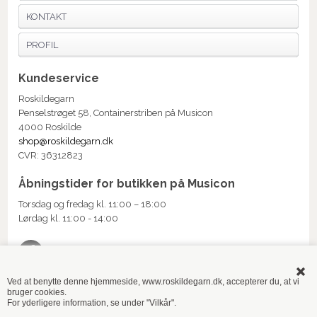
KONTAKT
PROFIL
Kundeservice
Roskildegarn
Penselstrøget 58, Containerstriben på Musicon
4000 Roskilde
shop@roskildegarn.dk
CVR: 36312823
Åbningstider for butikken på Musicon
Torsdag og fredag kl. 11:00 – 18:00
Lørdag kl. 11:00 - 14:00
Ved at benytte denne hjemmeside, www.roskildegarn.dk, accepterer du, at vi
bruger cookies.
TILMELD NYHEDSMAIL
For yderligere information, se under "Vilkår".