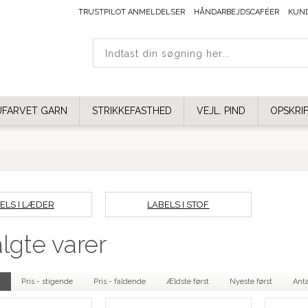
TRUSTPILOT ANMELDELSER
HÅNDARBEJDSCAFÉER
KUN
UFARVET GARN
STRIKKEFASTHED
VEJL. PIND
OPSKRI
ELS I LÆDER
LABELS I STOF
lgte varer
.
Pris - stigende
Pris - faldende
Ældste først
Nyeste først
Anta