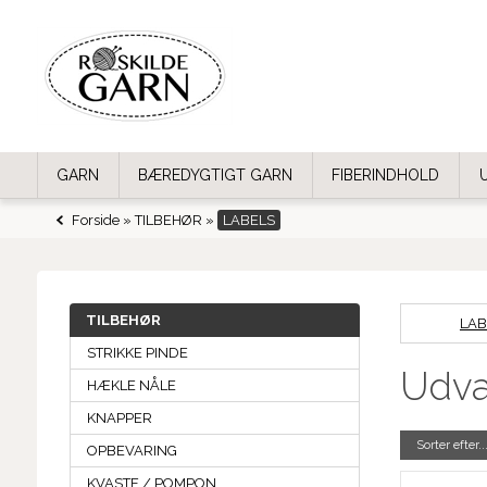
GARN
BÆREDYGTIGT GARN
FIBERINDHOLD
Forside
»
TILBEHØR
»
LABELS
TILBEHØR
LAB
STRIKKE PINDE
Udva
HÆKLE NÅLE
KNAPPER
Sorter efter..
OPBEVARING
KVASTE / POMPON