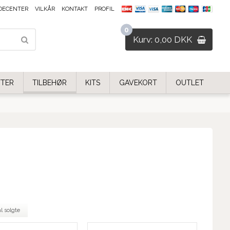
DECENTER
VILKÅR
KONTAKT
PROFIL
0
Kurv: 0,00 DKK
FTER
TILBEHØR
KITS
GAVEKORT
OUTLET
l solgte