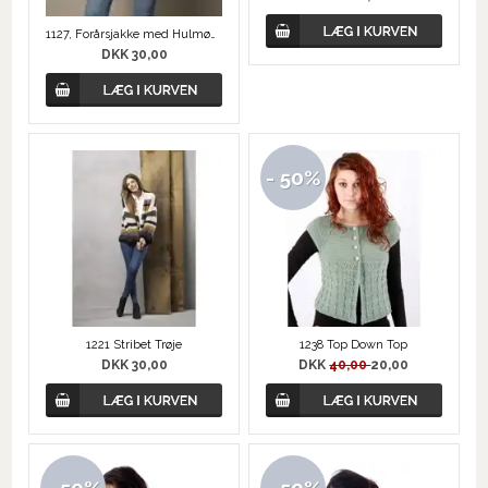
1127, Forårsjakke med Hulmønster
DKK 30,00
- 50%
1221 Stribet Trøje
1238 Top Down Top
DKK 30,00
DKK
40,00
20,00
- 50%
- 50%