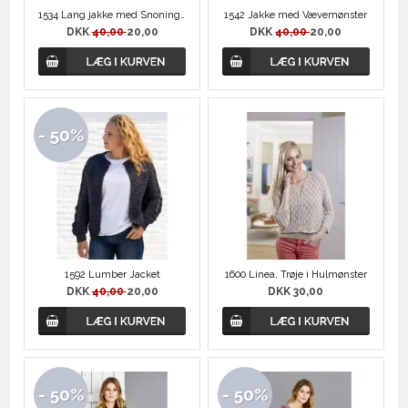
1534 Lang jakke med Snoningsærmer
1542 Jakke med Vævemønster
DKK
40,00
20,00
DKK
40,00
20,00
- 50%
1592 Lumber Jacket
1600 Linea, Trøje i Hulmønster
DKK
40,00
20,00
DKK 30,00
- 50%
- 50%