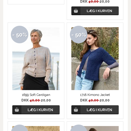
DKK
40,00
20,00
- 50%
- 50%
1699 Soft Cardigan
1718 Kimono Jacket
DKK
40,00
20,00
DKK
40,00
20,00