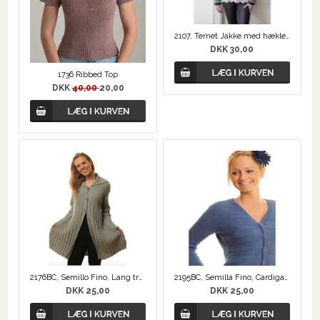
2107, Ternet Jakke med hæklede kanter
DKK 30,00
1736 Ribbed Top
DKK
40,00
20,00
2176BC, Semillo Fino, Lang trøje med riller
2195BC, Semilla Fino, Cardigan med vrangstriber
DKK 25,00
DKK 25,00