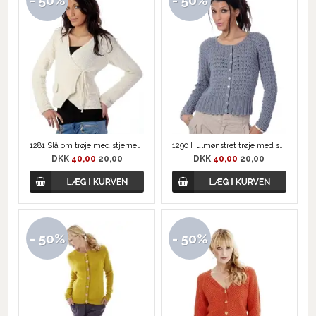
1281 Slå om trøje med stjernemønster
1290 Hulmønstret trøje med skød
DKK
40,00
20,00
DKK
40,00
20,00
- 50%
- 50%