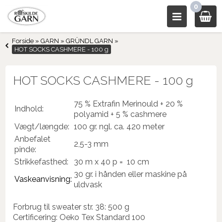
0
Forside
»
GARN
»
GRÜNDL GARN
»
HOT SOCKS CASHMERE - 100 g
HOT SOCKS CASHMERE - 100 g
75 % Extrafin Merinould + 20 %
Indhold:
polyamid + 5 % cashmere
​Vægt/længde:
100 gr. ngl. ca. 420 meter
Anbefalet
2,5-3 mm
pinde:
Strikkefasthed:
30 m x 40 p = 10 cm
30 gr. i hånden eller maskine på
Vaskeanvisning:
uldvask
Forbrug til sweater str. 38: 500 g
Certificering: Oeko Tex Standard 100