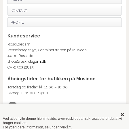
KONTAKT
PROFIL
Kundeservice
Roskildegarn
Penselstrøget 58, Containerstriben på Musicon
4000 Roskilde
shop@roskildegarn.dk
CVR: 36312823
Åbningstider for butikken på Musicon
Torsdag og fredag kl. 11:00 – 18:00
Lørdag kl. 11:00 - 14:00
Ved at benytte denne hjemmeside, www.roskildegarn.dk, accepterer du, at vi
bruger cookies.
TILMELD NYHEDSMAIL
For yderligere information, se under "Vilkår".