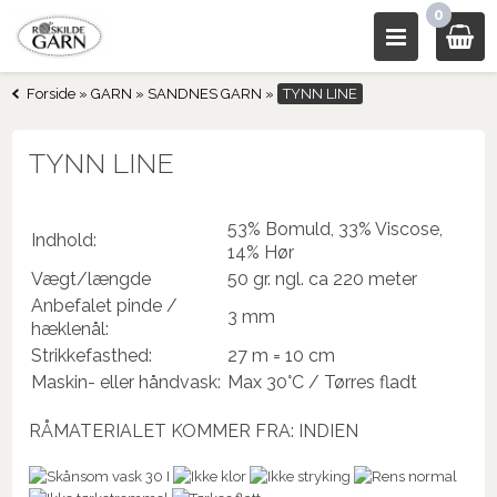
0
Forside
»
GARN
»
SANDNES GARN
»
TYNN LINE
TYNN LINE
53% Bomuld, 33% Viscose,
Indhold:
14% Hør
Vægt/længde
50 gr. ngl. ca 220 meter
Anbefalet pinde /
3 mm
hæklenål:
Strikkefasthed:
27 m = 10 cm
Maskin- eller håndvask:
Max 30°C / Tørres fladt
RÅMATERIALET KOMMER FRA: INDIEN