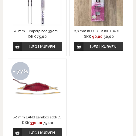
8,0 mm Jumperpinde 35 cm Ergo fra PRYM
8,0 mm KORT UDSKIFTBARE RUNDPIND, PERFECT fra PONY
DKK 75,00
DKK
90,00
50,00
- 77%
8,0 mm LANG Bamboo addi CrasyTrio, strømpepinde,
DKK
330,00
75,00