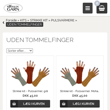
0
Forside
»
KITS
»
STRIKKE KIT
»
PULSVARMERE
»
UDEN TOMMELFINGER
UDEN TOMMELFINGER
Strikke kit - Pulsvarmer, grå
Strikke kit - Pulsvarmer, Mohair Lys Grå
DKK 45,00
DKK 45,00