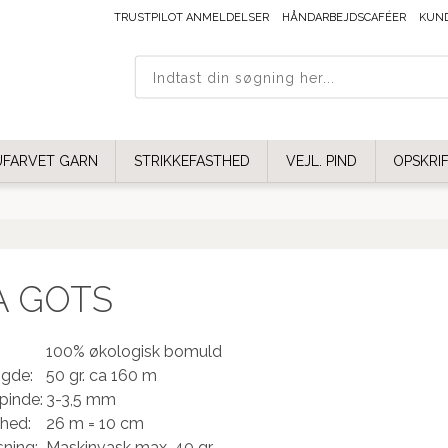
TRUSTPILOT ANMELDELSER
HÅNDARBEJDSCAFÉER
KUN
UFARVET GARN
STRIKKEFASTHED
VEJL. PIND
OPSKRI
A GOTS
100% økologisk bomuld
gde:
50 gr. ca 160 m
pinde:
3-3,5 mm
thed:
26 m = 10 cm
ning:
Maskinvask max. 40 gr