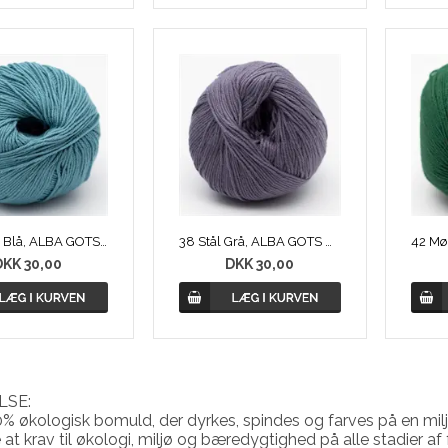
37 Indigo Blå, ALBA GOTS Øko Bomuld
38 Stål Grå, ALBA GOTS Øko Bomuld
DKK 30,00
DKK 30,00
LSE:
0% økologisk bomuld, der dyrkes, spindes og farves på en 
e at krav til økologi, miljø og bæredygtighed på alle stadier af f