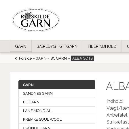
GARN
BÆREDYGTIGT GARN
FIBERINDHOLD
Forside
»
GARN
»
BC GARN
»
ALBA GOTS
ALB
GARN
SANDNES GARN
Indhold:
BC GARN
Vægt/læn
LANE MONDIAL
Anbefalet 
KREMKE SOUL WOOL
Strikkefas
GRÜNDL GARN
Vaskeanvis