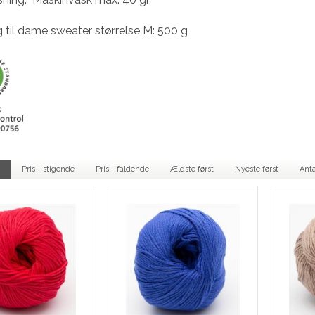
g til dame sweater størrelse M: 500 g
.
Pris - stigende
Pris - faldende
Ældste først
Nyeste først
Anta