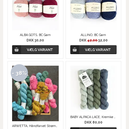
ALBA GOTS, BC Garn
ALLINO, BC Garn
DKK 30,00
DKK
42,00
32,00
- 38%
BABY ALPACA LACE, Kremke Soul Wool
DKK 80,00
ARWETTA, Håndfarvet Strømpegarn