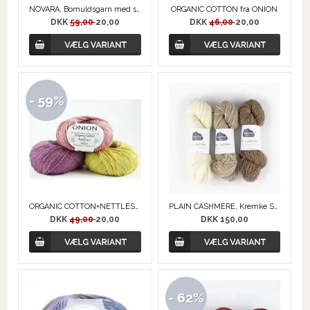
NOVARA, Bomuldsgarn med små pailetter
ORGANIC COTTON fra ONION
DKK
59,00
20,00
DKK
46,00
20,00
- 59%
ORGANIC COTTON+NETTLES+WOOL fra ONION
PLAIN CASHMERE, Kremke Soul Wool
DKK
49,00
20,00
DKK 150,00
- 62%