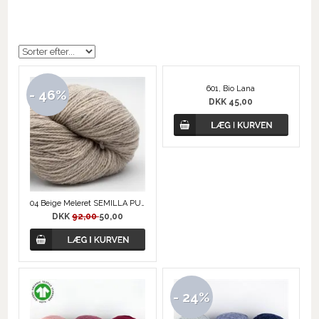
601, Bio Lana
- 46%
DKK 45,00
04 Beige Meleret SEMILLA PURA Øko Uld
DKK
92,00
50,00
- 24%