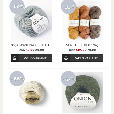
- 60%
- 33%
No 3 ORGANIC WOOL+NETTLES fra ONION
NORTHERN LIGHT 100 g,
DKK
50,00
20,00
DKK
105,00
70,00
- 66%
- 57%