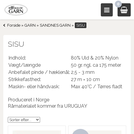
0
Forside
»
GARN
»
SANDNES GARN
»
SISU
SISU
Indhold:
80% Uld & 20% Nylon
Vægt/længde
50 gr. ngl. ca 175 meter
Anbefalet pinde / hæklenål:
2,5 - 3 mm
Strikkefasthed:
27 m = 10 cm
Maskin- eller håndvask:
Max 40°C / Tørres fladt
Produceret i Norge
Råmaterialet kommer fra URUGUAY