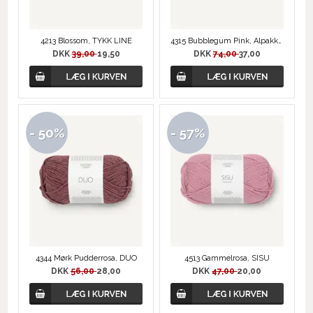
4213 Blossom, TYKK LINE
4315 Bubblegum Pink, Alpakka Følgetråd
DKK
39,00
19,50
DKK
74,00
37,00
- 50%
- 57%
4344 Mørk Pudderrosa, DUO
4513 Gammelrosa, SISU
DKK
56,00
28,00
DKK
47,00
20,00