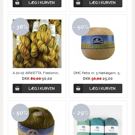
- 38%
- 50%
A 20-02 ARWETTA, Fredsminde Unika Design
DMC Petra nr. 5 Hæklegarn, 55727 Vanille Gul
DKK
80,00
50,00
DKK
50,00
25,00
- 50%
- 29%