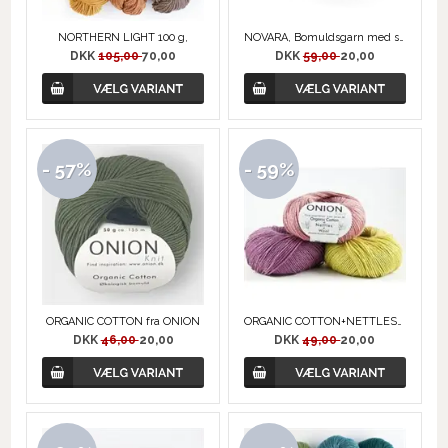
NORTHERN LIGHT 100 g,
NOVARA, Bomuldsgarn med små pailetter
DKK
105,00
70,00
DKK
59,00
20,00
- 57%
- 59%
ORGANIC COTTON fra ONION
ORGANIC COTTON+NETTLES+WOOL fra ONION
DKK
46,00
20,00
DKK
49,00
20,00