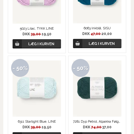
6063 Inkblå, SISU
5023 Lilac, TYKK LINE
DKK
47,00
20,00
DKK
39,00
19,50
- 50%
- 50%
6311 Starlight Blue, LINE
7281 Dyp Petrol, Alpakka Følgetråd
DKK
39,00
19,50
DKK
74,00
37,00