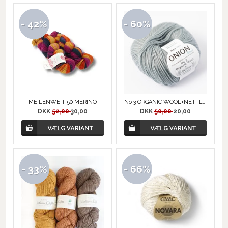
- 42%
- 60%
MEILENWEIT 50 MERINO
No 3 ORGANIC WOOL+NETTLES fra ONION
DKK
52,00
30,00
DKK
50,00
20,00
- 33%
- 66%