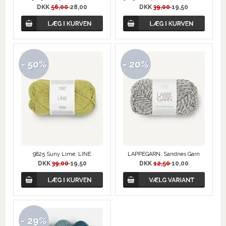
DKK
56,00
28,00
DKK
39,00
19,50
- 50%
- 20%
9825 Suny Lime, LINE
LAPPEGARN, Sandnes Garn
DKK
39,00
19,50
DKK
12,50
10,00
- 29%