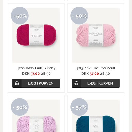
- 50%
- 50%
4600 Jazzy Pink, Sunday
4813 Pink Lilac, Merinoull
DKK
57,00
28,50
DKK
57,00
28,50
- 50%
- 57%