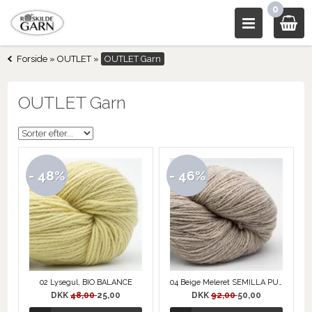
0
Forside
»
OUTLET
»
OUTLET Garn
OUTLET Garn
- 48%
- 46%
02 Lysegul, BIO BALANCE
04 Beige Meleret SEMILLA PURA Øko Uld
DKK
48,00
25,00
DKK
92,00
50,00