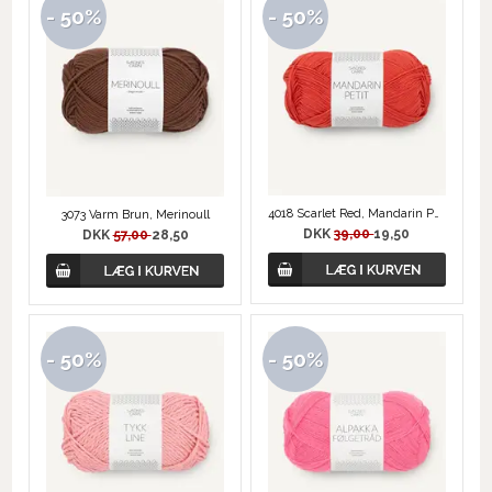
- 50%
- 50%
4018 Scarlet Red, Mandarin Petit
3073 Varm Brun, Merinoull
DKK
39,00
19,50
DKK
57,00
28,50
- 50%
- 50%