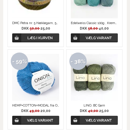
DMC Petra nr. 5 Hæklegarn, 5936 Grøn
Edelweiss Classic 100g , Kremke Soul Wool
DKK
50,00
25,00
DKK
56,00
40,00
- 59%
- 38%
HEMP+COTTON+MODAL fra ONION
LINO, BC Garn
DKK
49,00
20,00
DKK
40,00
25,00