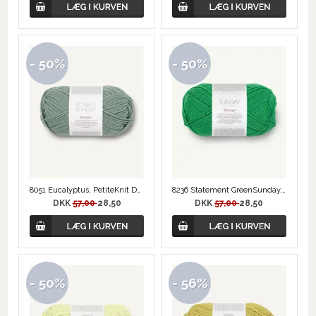
- 50%
- 50%
8051 Eucalyptus, PetiteKnit Double Sunday
8236 Statement GreenSunday, Merino uld
DKK
57,00
28,50
DKK
57,00
28,50
- 50%
- 56%